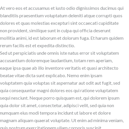
At vero eos et accusamus et iusto odio dignissimos ducimus qui
blanditiis praesentium voluptatum deleniti atque corrupti quos
dolores et quas molestias excepturi sint occaecati cupiditate
non provident, similique sunt in culpa qui officia deserunt
mollitia animi, id est laborum et dolorum fuga. Et harum quidem
rerum facilis est et expedita distinctio.
Sed ut perspiciatis unde omnis iste natus error sit voluptatem
accusantium doloremque laudantium, totam rem aperiam,
eaque ipsa quae ab illo inventore veritatis et quasi architecto
beatae vitae dicta sunt explicabo. Nemo enim ipsam
voluptatem quia voluptas sit aspernatur aut odit aut fugit, sed
quia consequuntur magni dolores eos qui ratione voluptatem
sequi nesciunt. Neque porro quisquam est, qui dolorem ipsum
quia dolor sit amet, consectetur, adipisci velit, sed quia non
numquam eius modi tempora incidunt ut labore et dolore
magnam aliquam quaerat voluptate. Ut enim ad minima veniam,
quis nostrum exercitationem ullam corporis suscipit