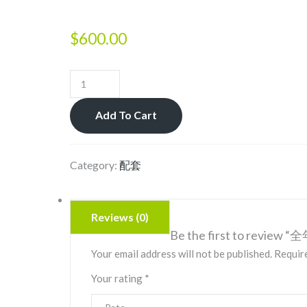
$
600.00
全
年
营
Add To Cart
养
守
Category:
配套
护
套
餐
Reviews (0)
quantity
Be the first to revi
Your email address will not be published.
Require
Your rating
*