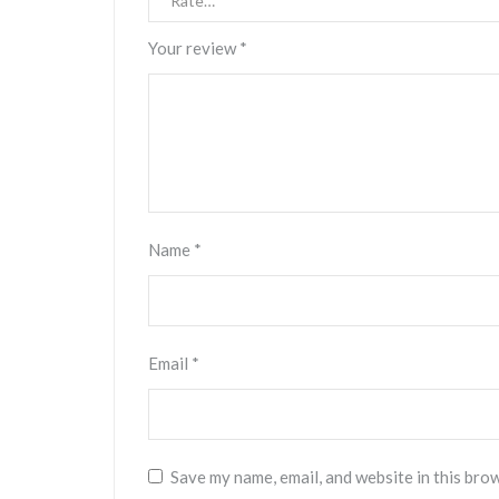
Your review
*
Name
*
Email
*
Save my name, email, and website in this bro